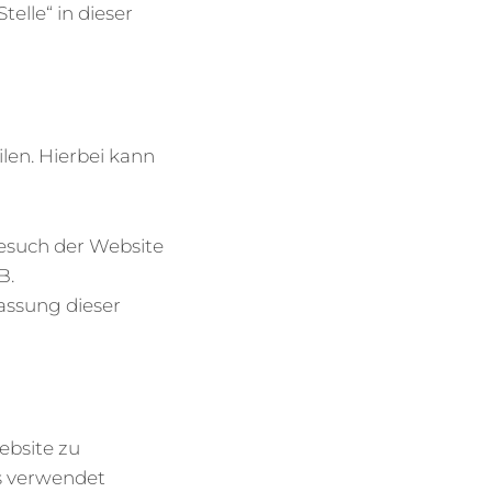
elle“ in dieser
len. Hierbei kann
esuch der Website
B.
fassung dieser
ebsite zu
s verwendet