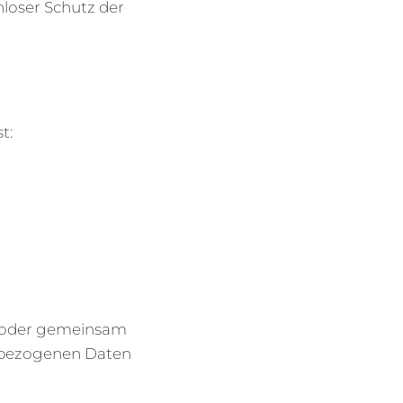
nloser Schutz der
t:
ein oder gemeinsam
enbezogenen Daten