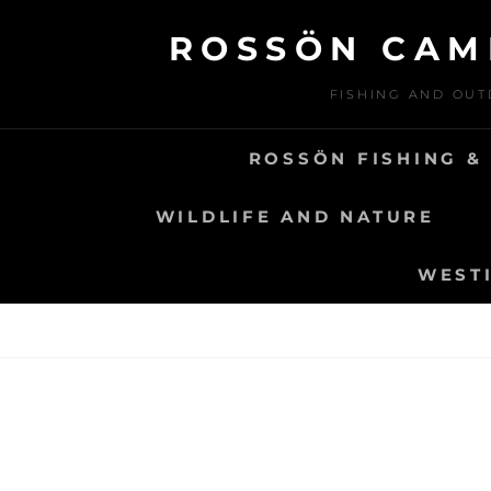
Skip
ROSSÖN CAM
to
content
FISHING AND OUT
ROSSÖN FISHING &
WILDLIFE AND NATURE
WESTI