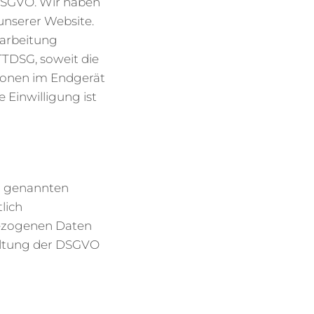
 DSGVO. Wir haben
 unserer Website.
rarbeitung
 TTDSG, soweit die
tionen im Endgerät
 Einwilligung ist
n genannten
lich
nbezogenen Daten
altung der DSGVO