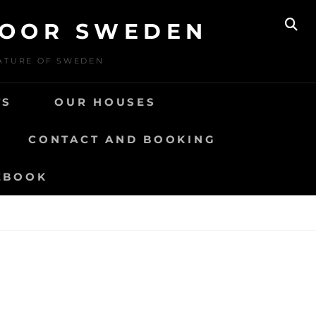
DOOR SWEDEN
SE
NATURE OF SWEDEN
TS
OUR HOUSES
CONTACT AND BOOKING
EBOOK