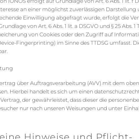
 IONOS erfolgt auf Grundlage von Art. 6 Abs. 1 lit. f
nteresse an einer möglichst zuverlässigen Darstellung
echende Einwilligung abgefragt wurde, erfolgt die Ve
Grundlage von Art. 6 Abs. 1 lit. a DSGVO und § 25 Abs. 1
Speicherung von Cookies oder den Zugriff auf Informa
 Device-Fingerprinting) im Sinne des TTDSG umfasst. Die
bar.
itung
ertrag über Auftragsverarbeitung (AVV) mit dem obe
en. Hierbei handelt es sich um einen datenschutzrecht
Vertrag, der gewährleistet, dass dieser die persone
esucher nur nach unseren Weisungen und unter Einh
eine Hinweise und Pflicht­